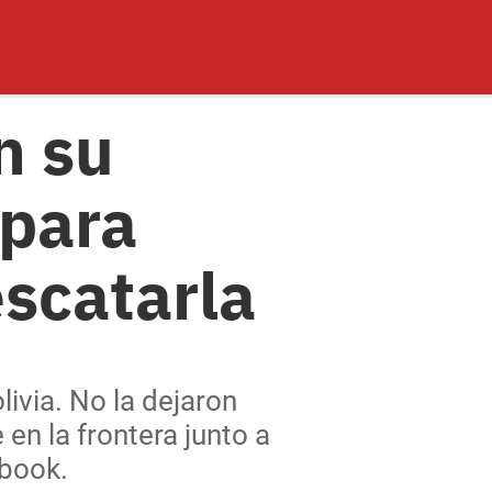
n su
 para
escatarla
livia. No la dejaron
en la frontera junto a
ebook.