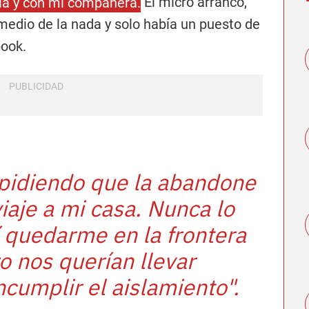
lla y con mi compañera.
El micro arrancó,
medio de la nada y solo había un puesto de
book.
pidiendo que la abandone
viaje a mi casa. Nunca lo
í quedarme en la frontera
ro nos querían llevar
ncumplir el aislamiento".