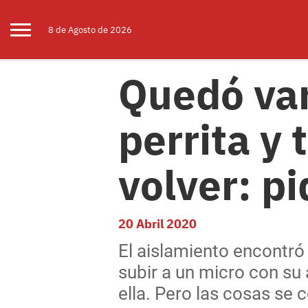
8 de
Agosto
de 2026
Quedó var
perrita y 
volver: p
20 Abril 2020
El aislamiento encontró 
subir a un micro con su
ella. Pero las cosas se