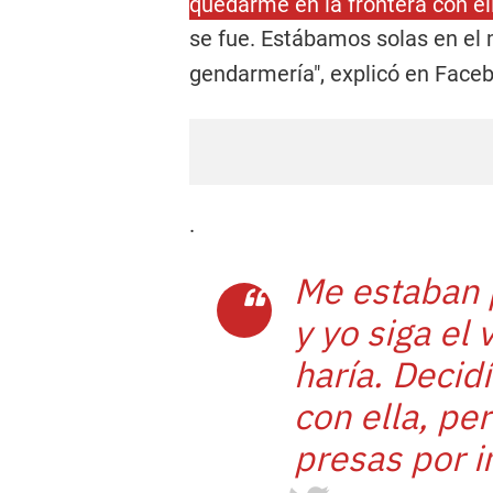
quedarme en la frontera con e
se fue. Estábamos solas en el 
gendarmería", explicó en Face
.
Me estaban 
y yo siga el 
haría. Decid
con ella, pe
presas por i