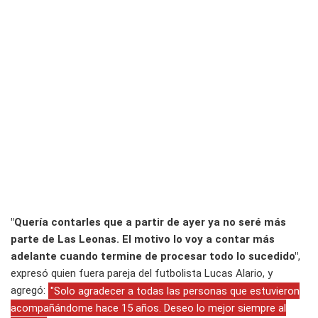
"Quería contarles que a partir de ayer ya no seré más
parte de Las Leonas. El motivo lo voy a contar más
adelante cuando termine de procesar todo lo sucedido"
,
expresó quien fuera pareja del futbolista Lucas Alario, y
agregó:
"Solo agradecer a todas las personas que estuvieron
acompañándome hace 15 años. Deseo lo mejor siempre al