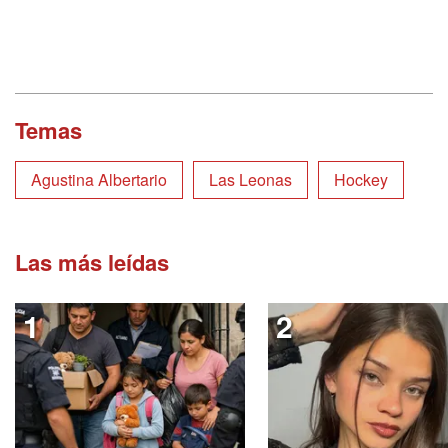
Temas
Agustina Albertario
Las Leonas
Hockey
Las más leídas