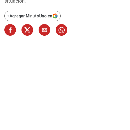
situación.
+
Agregar MinutoUno en