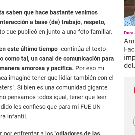
nta saben que hace bastante venimos
nteracción a base (de) trabajo, respeto,
exto que publicó en junto a una foto familiar.
Dura 
Ama
Fac
en este último tiempo
-continúa el texto-
imp
lo como tal, un canal de comunicación para
del.
e manera amorosa y pacífica.
Por eso mi
nca imaginé tener que lidiar también con el
eaters". Si bien es una comunidad gigante
no pensamos todos igual, tener que leer
edido les confieso que para mi FUE UN
a infantil.
 por enfrentar a los
"odiadores de las