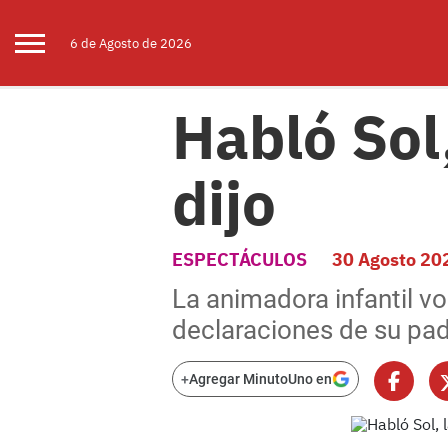
6 de
Agosto
de 2026
Habló Sol,
dijo
ESPECTÁCULOS
30 Agosto 20
La animadora infantil vo
declaraciones de su pad
+
Agregar MinutoUno en