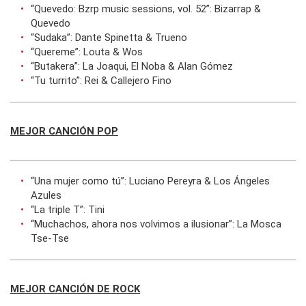
“Quevedo: Bzrp music sessions, vol. 52”: Bizarrap &
Quevedo
“Sudaka”: Dante Spinetta & Trueno
“Quereme”: Louta & Wos
“Butakera”: La Joaqui, El Noba & Alan Gómez
“Tu turrito”: Rei & Callejero Fino
MEJOR CANCIÓN POP
“Una mujer como tú”: Luciano Pereyra & Los Ángeles
Azules
“La triple T”: Tini
“Muchachos, ahora nos volvimos a ilusionar”: La Mosca
Tse-Tse
MEJOR CANCIÓN DE ROCK