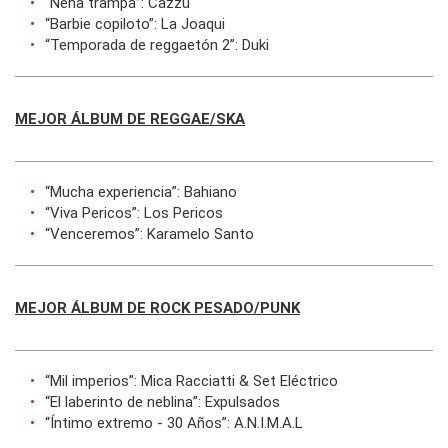
“Nena trampa”: Cazzu
“Barbie copiloto”: La Joaqui
“Temporada de reggaetón 2”: Duki
MEJOR ÁLBUM DE REGGAE/SKA
“Mucha experiencia”: Bahiano
“Viva Pericos”: Los Pericos
“Venceremos”: Karamelo Santo
MEJOR ÁLBUM DE ROCK PESADO/PUNK
“Mil imperios”: Mica Racciatti & Set Eléctrico
“El laberinto de neblina”: Expulsados
“Íntimo extremo - 30 Años”: A.N.I.M.A.L