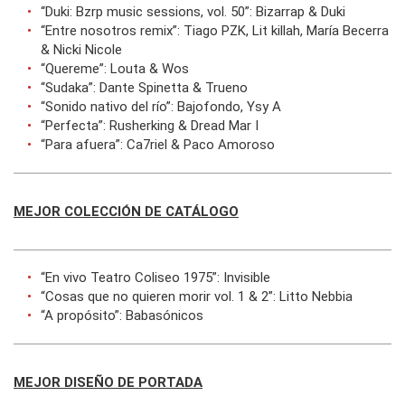
“Duki: Bzrp music sessions, vol. 50”: Bizarrap & Duki
“Entre nosotros remix”: Tiago PZK, Lit killah, María Becerra
& Nicki Nicole
“Quereme”: Louta & Wos
“Sudaka”: Dante Spinetta & Trueno
“Sonido nativo del río”: Bajofondo, Ysy A
“Perfecta”: Rusherking & Dread Mar I
“Para afuera”: Ca7riel & Paco Amoroso
MEJOR COLECCIÓN DE CATÁLOGO
“En vivo Teatro Coliseo 1975”: Invisible
“Cosas que no quieren morir vol. 1 & 2”: Litto Nebbia
“A propósito”: Babasónicos
MEJOR DISEÑO DE PORTADA