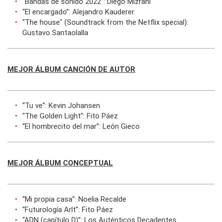
“Bandas de sonido 2022”: Diego Mizrahi
“El encargado”: Alejandro Kauderer
“The house" (Soundtrack from the Netflix special):
Gustavo Santaolalla
MEJOR ÁLBUM CANCIÓN DE AUTOR
“Tu ve”: Kevin Johansen
“The Golden Light”: Fito Páez
“El hombrecito del mar”: León Gieco
MEJOR ÁLBUM CONCEPTUAL
“Mi propia casa”: Noelia Recalde
“Futurología Arlt”: Fito Páez
“ADN (capítulo D)”: Los Auténticos Decadentes