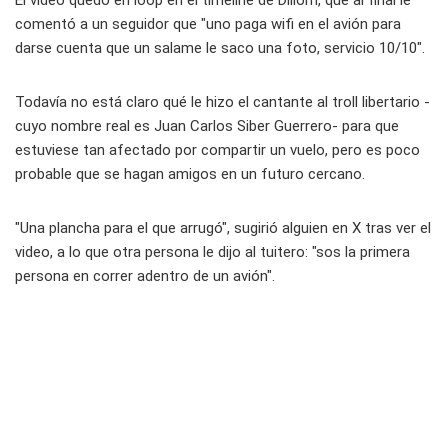
El video quedó en loop en el timeline de Dillom, que al final le
comentó a un seguidor que "uno paga wifi en el avión para
darse cuenta que un salame le saco una foto, servicio 10/10".
Todavía no está claro qué le hizo el cantante al troll libertario -
cuyo nombre real es Juan Carlos Siber Guerrero- para que
estuviese tan afectado por compartir un vuelo, pero es poco
probable que se hagan amigos en un futuro cercano.
"Una plancha para el que arrugó", sugirió alguien en X tras ver el
video, a lo que otra persona le dijo al tuitero: "sos la primera
persona en correr adentro de un avión".