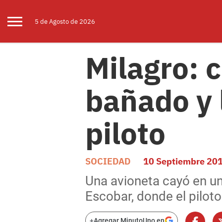
5 de
Agosto
de 2026
Milagro: 
bañado y 
piloto
SOCIEDAD
10 Septiembre 20
Una avioneta cayó en u
Escobar, donde el pilot
+
Agregar MinutoUno en