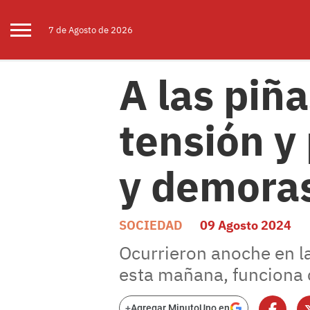
7 de
Agosto
de 2026
A las piñ
tensión y
y demoras
SOCIEDAD
09 Agosto 2024
Ocurrieron anoche en la
esta mañana, funciona 
+
Agregar MinutoUno en