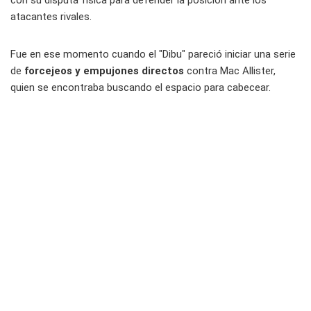
con su disputa física para defender la posición ante los
atacantes rivales.
Fue en ese momento cuando el "Dibu" pareció iniciar una serie
de
forcejeos y empujones directos
contra Mac Allister,
quien se encontraba buscando el espacio para cabecear.