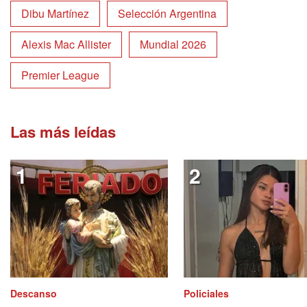
Dibu Martínez
Selección Argentina
Alexis Mac Allister
Mundial 2026
Premier League
Las más leídas
Descanso
Policiales