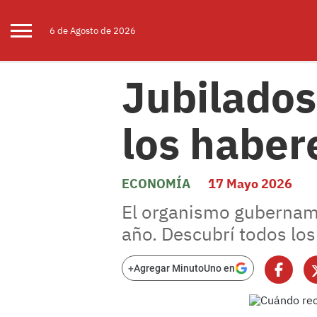
6 de
Agosto
de 2026
Jubilados
los haber
ECONOMÍA
17 Mayo 2026
El organismo gubername
año. Descubrí todos los 
+
Agregar MinutoUno en