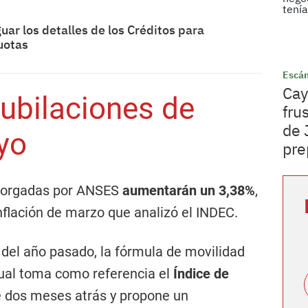
ar los detalles de los Créditos para
cuotas
Escá
Cay
jubilaciones de
fru
de 
yo
pre
otorgadas por ANSES
aumentarán un 3,38%
,
nflación de marzo que analizó el INDEC.
 del año pasado, la fórmula de movilidad
cual toma como referencia el
Índice de
 dos meses atrás y propone un