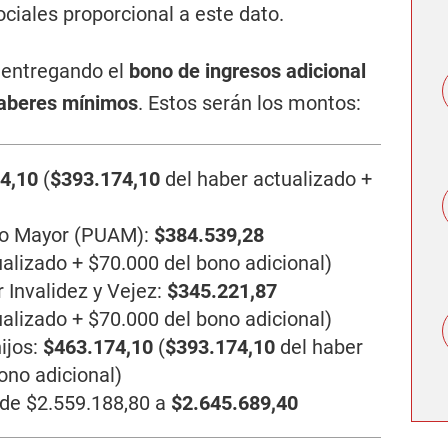
ciales proporcional a este dato.
á entregando el
bono de ingresos adicional
aberes mínimos
. Estos serán los montos:
74,10
(
$393.174,10
del haber actualizado +
lto Mayor (PUAM):
$384.539,28
ualizado + $70.000 del bono adicional)
 Invalidez y Vejez:
$345.221,87
ualizado + $70.000 del bono adicional)
ijos:
$463.174,10
(
$393.174,10
del haber
ono adicional)
de $2.559.188,80 a
$2.645.689,40