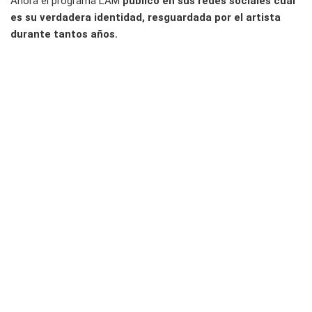
Ahora el programa LAM
publicó en sus redes sociales cuál
es su verdadera identidad, resguardada por el artista
durante tantos años.