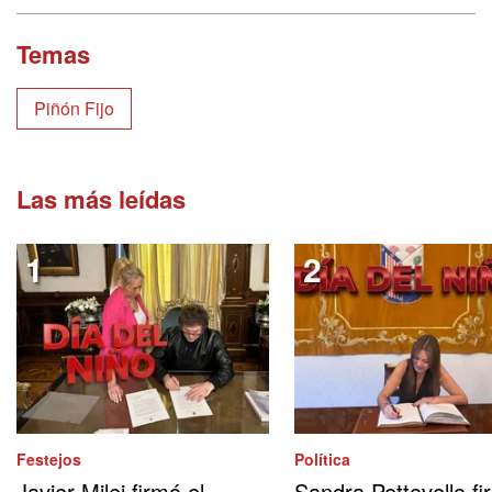
Temas
Piñón Fijo
Las más leídas
Festejos
Política
Javier Milei firmó el
Sandra Pettovello fi