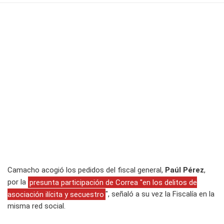
Camacho acogió los pedidos del fiscal general,
Paúl Pérez
,
por la
presunta participación de Correa "en los delitos de
asociación ilícita y secuestro
", señaló a su vez la Fiscalía en la
misma red social.