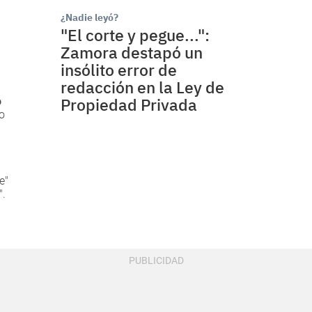
¿Nadie leyó?
"El corte y pegue...":
Zamora destapó un
insólito error de
redacción en la Ley de
Propiedad Privada
o
co
e"
".