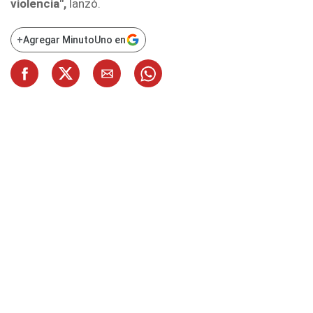
violencia",
lanzó.
+
Agregar MinutoUno en