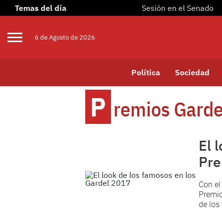
Temas del día
Sesión en el Senado
6 de
Agosto
de 2026
Política
Sociedad
P
Remios Garde
El 
Pre
Con el
Premio
de los