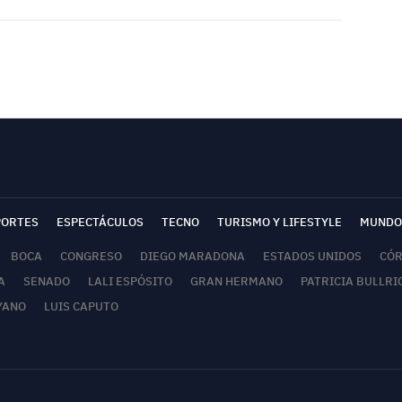
PORTES
ESPECTÁCULOS
TECNO
TURISMO Y LIFESTYLE
MUNDO
BOCA
CONGRESO
DIEGO MARADONA
ESTADOS UNIDOS
CÓ
A
SENADO
LALI ESPÓSITO
GRAN HERMANO
PATRICIA BULLRI
YANO
LUIS CAPUTO