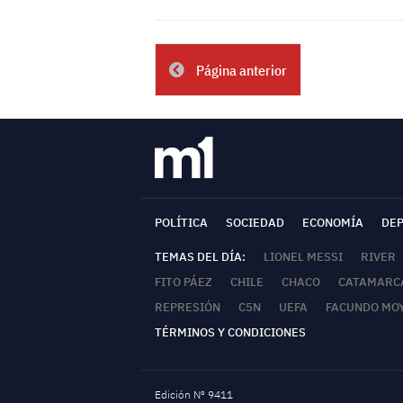
Página anterior
POLÍTICA
SOCIEDAD
ECONOMÍA
DE
TEMAS DEL DÍA:
LIONEL MESSI
RIVER
FITO PÁEZ
CHILE
CHACO
CATAMARC
REPRESIÓN
C5N
UEFA
FACUNDO MO
TÉRMINOS Y CONDICIONES
Edición Nº 9411