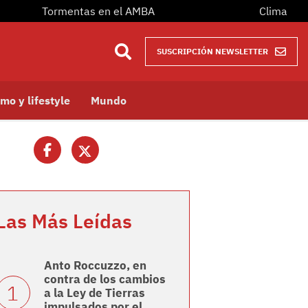
Tormentas en el AMBA
Clima
SUSCRIPCIÓN NEWSLETTER
mo y lifestyle
Mundo
Las Más Leídas
Anto Roccuzzo, en
contra de los cambios
a la Ley de Tierras
impulsados por el