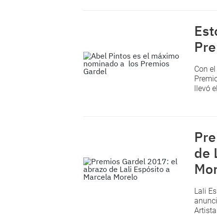
Est
Pre
Con el
Premio
llevó e
Pre
de 
Mor
Lali E
anunci
Artist