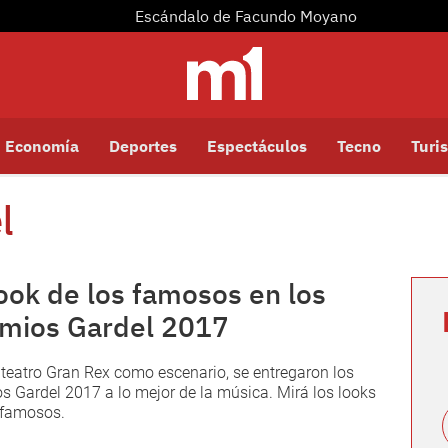
Escándalo de Facundo Moyano
Economía
Deportes
Espectáculos
Tecno
Turis
l
look de los famosos en los
mios Gardel 2017
 teatro Gran Rex como escenario, se entregaron los
s Gardel 2017 a lo mejor de la música. Mirá los looks
 famosos.