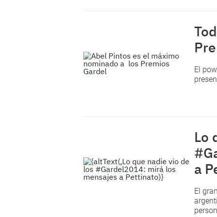
Tod
Pre
El pow
presen
Lo 
#Ga
a P
El gra
argent
person