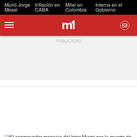
Murió Jorge
Inflación en
Milei en
Interna en el
Messi
CABA
Colombia
Gobierno