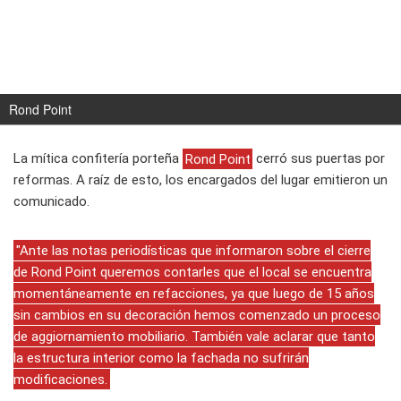
Rond Point
La mítica confitería porteña
Rond Point
cerró sus puertas por
reformas. A raíz de esto, los encargados del lugar emitieron un
comunicado.
"Ante las notas periodísticas que informaron sobre el cierre
de Rond Point queremos contarles que el local se encuentra
momentáneamente en refacciones, ya que luego de 15 años
sin cambios en su decoración hemos comenzado un proceso
de aggiornamiento mobiliario. También vale aclarar que tanto
la estructura interior como la fachada no sufrirán
modificaciones.