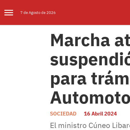
7 de
Agosto
de 2026
Marcha at
suspendió
para trám
Automoto
SOCIEDAD
16 Abril 2024
El ministro Cúneo Liba