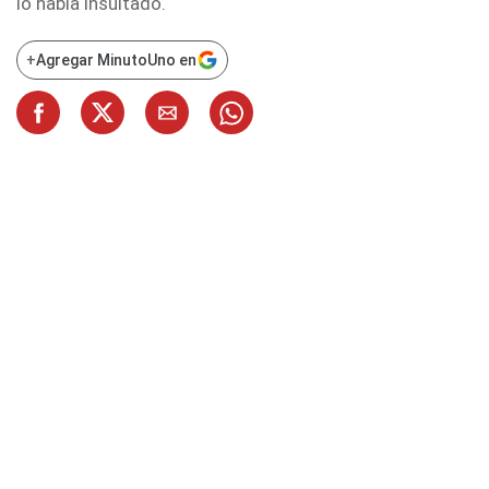
lo había insultado.
+
Agregar MinutoUno en