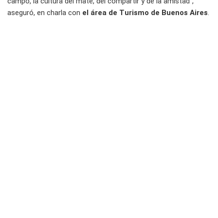
campo, la cultura del mate, del compartir y de la amistad”,
aseguró, en charla con
el área de Turismo de Buenos Aires
.