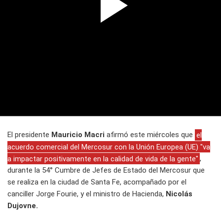
El presidente
Mauricio Macri
afirmó este miércoles que
el
acuerdo comercial del Mercosur con la Unión Europea (UE) "va
a impactar positivamente en la calidad de vida de la gente"
,
durante la 54° Cumbre de Jefes de Estado del Mercosur que
se realiza en la ciudad de Santa Fe, acompañado por el
canciller Jorge Fourie, y el ministro de Hacienda,
Nicolás
Dujovne.