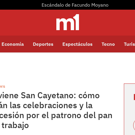
Escándalo de Facundo Moyano
Economía
Deportes
Espectáculos
Tecno
Turis
ers
viene San Cayetano: cómo
án las celebraciones y la
cesión por el patrono del pan
l trabajo