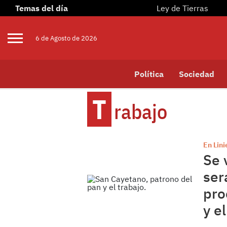
Temas del día
Ley de Tierras
6 de
Agosto
de 2026
Política
Sociedad
T
Rabajo
En Lini
Se 
ser
pro
y e