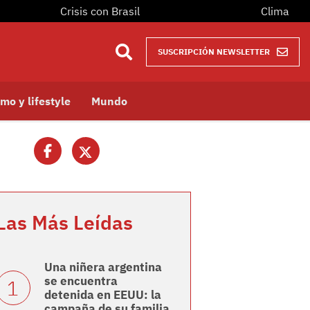
Crisis con Brasil
Clima
SUSCRIPCIÓN NEWSLETTER
mo y lifestyle
Mundo
Las Más Leídas
Una niñera argentina
se encuentra
detenida en EEUU: la
campaña de su familia