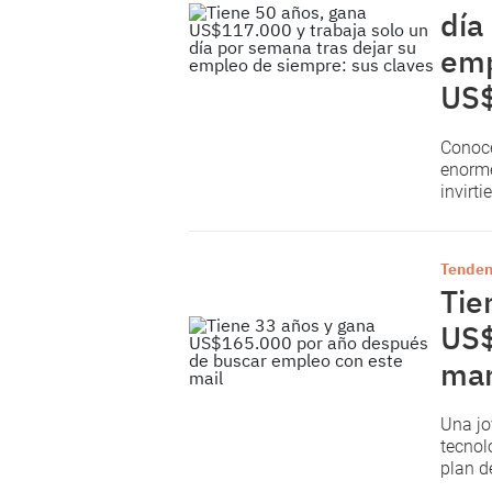
día
emp
US
Conocé
enorm
invirt
Tenden
Tie
US$
man
Una jo
tecnol
plan d