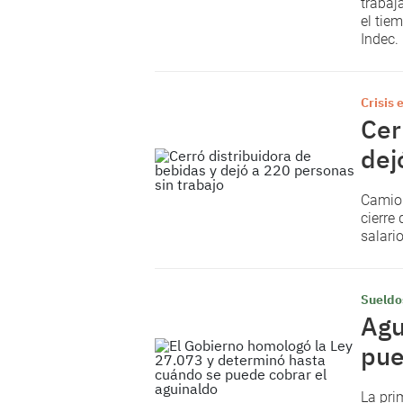
trabaj
el tie
Indec.
Crisis
Cer
dej
Camion
cierre
salari
Sueldo
Agu
pue
La pri