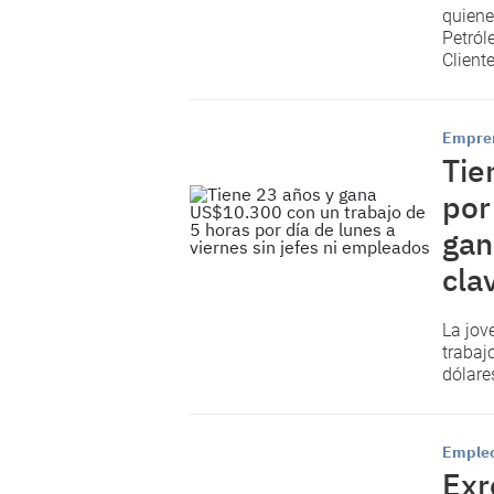
quiene
Petról
Cliente
Empre
Tie
por
gan
cla
La jov
trabaj
dólare
Emple
Exr