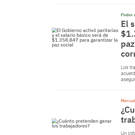
Poder 
El 
$1.
paz
cor
Los tr
acuerd
asegur
Mercad
¿Cu
tra
Un inf