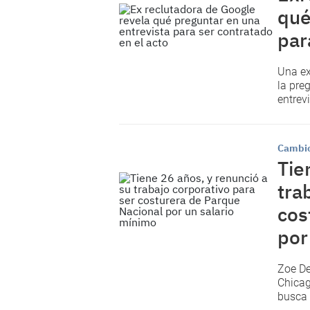
qué
par
Una ex
la pre
entrev
Cambi
Tie
tra
cos
por
Zoe De
Chicag
busca 