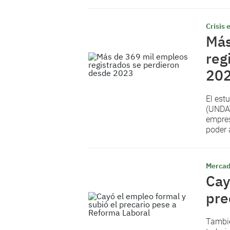
Crisis
Más
reg
20
El est
(UNDAV
empres
poder 
Mercad
Cay
pre
Tambié