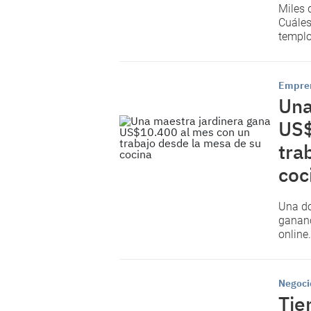
Miles 
Cuáles
templo
Empre
Una
US$
tra
coc
Una
d
gananc
online
Negoci
Tie