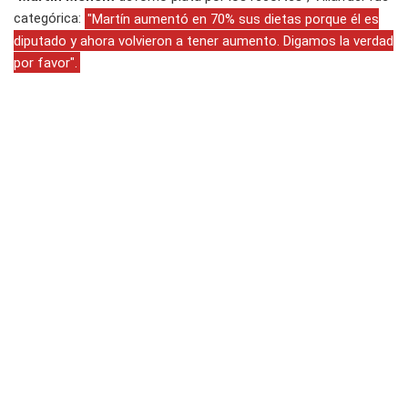
categórica:
"Martín aumentó en 70% sus dietas porque él es
diputado y ahora volvieron a tener aumento. Digamos la verdad
por favor".