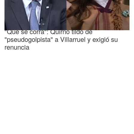
Revés en el Senado
"Que se corra": Quirno tildó de
"pseudogolpista" a Villarruel y exigió su
renuncia