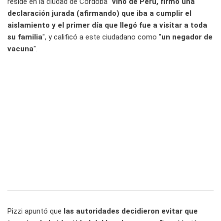
reside en la ciudad de Córdoba "
vino de Perú, firmó una
declaración jurada (afirmando) que iba a cumplir el
aislamiento y el primer día que llegó fue a visitar a toda
su familia
", y calificó a este ciudadano como "
un negador de
vacuna
".
Pizzi apuntó que
las autoridades decidieron evitar que