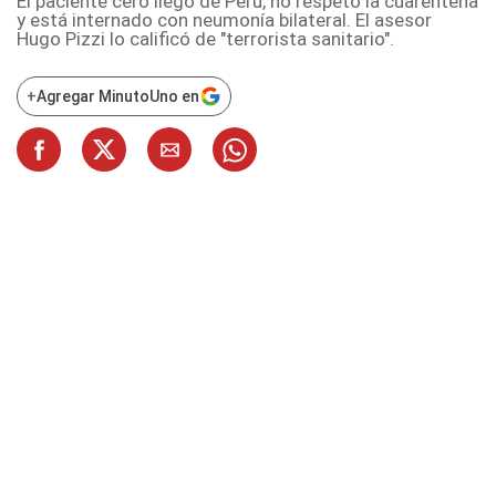
El paciente cero llegó de Perú, no respetó la cuarentena
y está internado con neumonía bilateral. El asesor
Hugo Pizzi lo calificó de "terrorista sanitario".
+
Agregar MinutoUno en