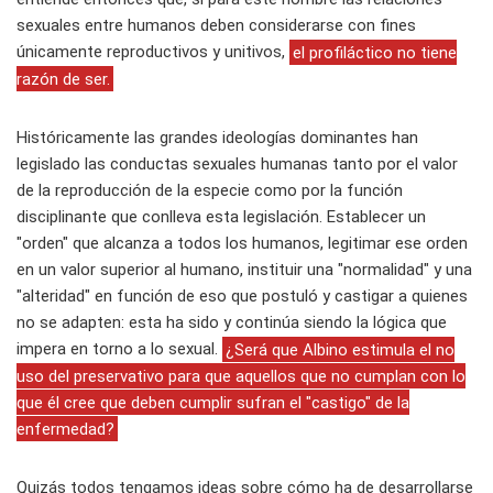
sexuales entre humanos deben considerarse con fines
únicamente reproductivos y unitivos,
el profiláctico no tiene
razón de ser.
Históricamente las grandes ideologías dominantes han
legislado las conductas sexuales humanas tanto por el valor
de la reproducción de la especie como por la función
disciplinante que conlleva esta legislación. Establecer un
"orden" que alcanza a todos los humanos, legitimar ese orden
en un valor superior al humano, instituir una "normalidad" y una
"alteridad" en función de eso que postuló y castigar a quienes
no se adapten: esta ha sido y continúa siendo la lógica que
impera en torno a lo sexual.
¿Será que Albino estimula el no
uso del preservativo para que aquellos que no cumplan con lo
que él cree que deben cumplir sufran el "castigo" de la
enfermedad?
Quizás todos tengamos ideas sobre cómo ha de desarrollarse