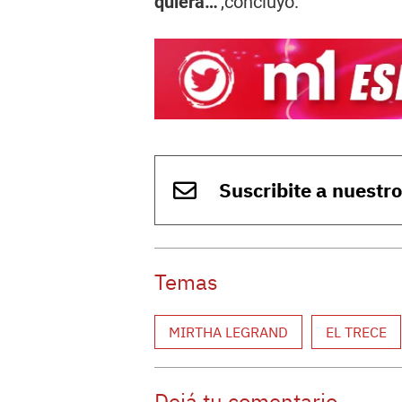
quiera…"
,concluyó.
Suscribite a nuestr
Temas
MIRTHA LEGRAND
EL TRECE
Dejá tu comentario