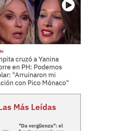
te
pita cruzó a Yanina
orre en PH: Podemos
lar: "Arruinaron mi
ación con Pico Mónaco"
Las Más Leídas
"Da vergüenza": el