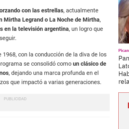
rzando con las estrellas
, actualmente
 Mirtha Legrand o La Noche de Mirtha
,
 en la televisión argentina
, un logro que
eguir.
Pican
e 1968, con la conducción de la diva de los
Pam
 programa se consolidó como
un clásico de
Lat
Hab
inos
, dejando una marca profunda en el
rel
rzos que impactó a varias generaciones.