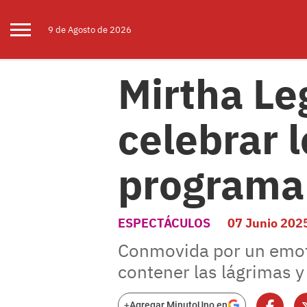
9 de
Agosto
de 2026
Mirtha Le
celebrar 
programa:
ESPECTÁCULOS
07 Junio 202
Conmovida por un emot
contener las lágrimas y
+
Agregar MinutoUno en