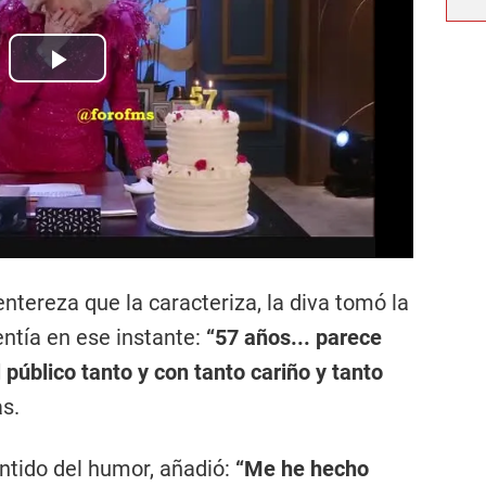
entereza que la caracteriza, la diva tomó la
entía en ese instante:
“57 años... parece
úblico tanto y con tanto cariño y tanto
as.
entido del humor, añadió:
“Me he hecho