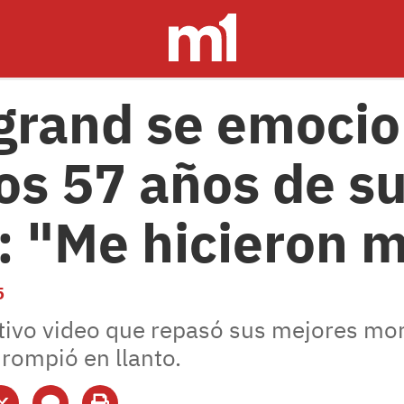
grand se emocio
los 57 años de s
 "Me hicieron m
5
ivo video que repasó sus mejores mom
 rompió en llanto.