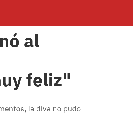
nó al
u
uy feliz"
entos, la diva no pudo