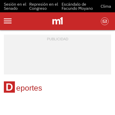
Sesión en el
Represión en el
Escándalo de
Clima
Senado
Congreso
Facundo Moyano
D
eportes