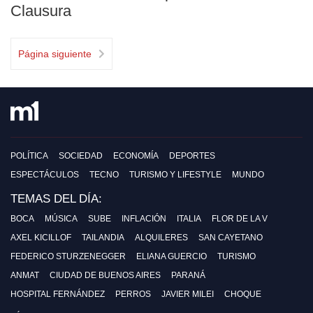
Clausura
Página siguiente
POLÍTICA
SOCIEDAD
ECONOMÍA
DEPORTES
ESPECTÁCULOS
TECNO
TURISMO Y LIFESTYLE
MUNDO
TEMAS DEL DÍA:
BOCA
MÚSICA
SUBE
INFLACIÓN
ITALIA
FLOR DE LA V
AXEL KICILLOF
TAILANDIA
ALQUILERES
SAN CAYETANO
FEDERICO STURZENEGGER
ELIANA GUERCIO
TURISMO
ANMAT
CIUDAD DE BUENOS AIRES
PARANÁ
HOSPITAL FERNÁNDEZ
PERROS
JAVIER MILEI
CHOQUE