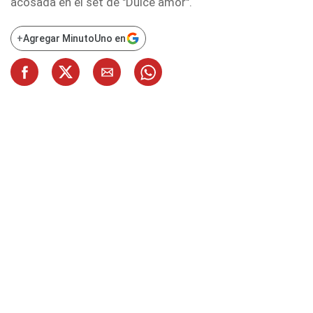
acosada en el set de "Dulce amor".
+
Agregar MinutoUno en