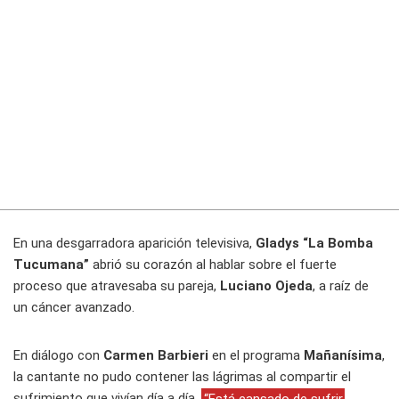
En una desgarradora aparición televisiva,
Gladys “La Bomba
Tucumana”
abrió su corazón al hablar sobre el fuerte
proceso que atravesaba su pareja,
Luciano Ojeda
, a raíz de
un cáncer avanzado.
En diálogo con
Carmen Barbieri
en el programa
Mañanísima
,
la cantante no pudo contener las lágrimas al compartir el
sufrimiento que vivían día a día.
“Está cansado de sufrir,