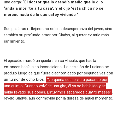
una carga:
“El doctor que lo atendía medio que le dijo
‘andá a morirte a tu casa’. Y él dijo ‘esta chica no se
merece nada de lo que estoy viviendo’”
.
Sus palabras reflejaron no solo la desesperanza del joven, sino
también su profundo amor por Gladys, al querer evitarle más
sufrimiento.
El episodio marcó un quiebre en su vínculo, que hasta
entonces había sido incondicional. La decisión de Luciano se
produjo luego de que fuera diagnosticado por segunda vez con
un tumor de ocho kilos.
“No quería que lo viera pasando por
una quimio. Cuando volví de una gira, él ya se había ido y se
había llevado sus cosas. Estuvimos separados cuatro meses”
,
reveló Gladys, aún conmovida por la dureza de aquel momento.