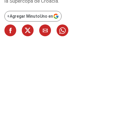
la Supercopa de Croacia.
+
Agregar MinutoUno en