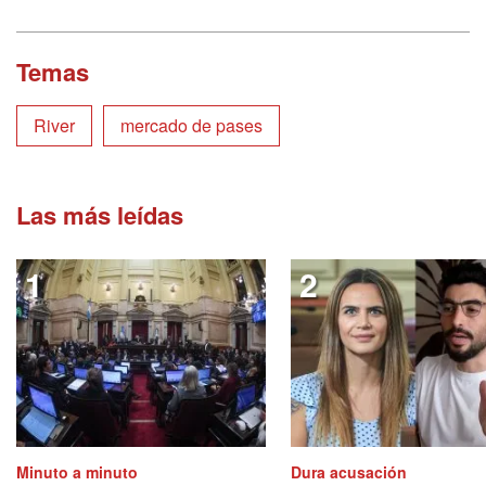
Temas
River
mercado de pases
Las más leídas
Minuto a minuto
Dura acusación