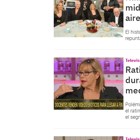
mid
air
El his
repunt
Televis
Rat
dur
med
Polémi
el rat
el seg
Televis