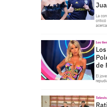
Jua
La con
critic
acerca
Los ti
Los
Pol
de 
El jov
repudi
Televis
Rat