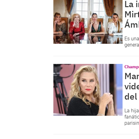
La 
Mir
Ám
Es una
genera
Champi
Mar
vid
del
La hij
fanáti
parisi