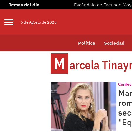
Temas del día
Escándalo de Facundo Mo
5 de
Agosto
de 2026
Política
Sociedad
M
Arcela Tinay
Confes
Mar
rom
sec
"Eq