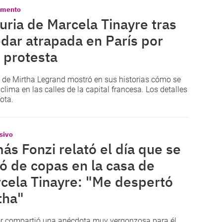
omento
furia de Marcela Tinayre tras
dar atrapada en París por
 protesta
a de Mirtha Legrand mostró en sus historias cómo se
 clima en las calles de la capital francesa. Los detalles
ota.
sivo
ás Fonzi relató el día que se
ó de copas en la casa de
cela Tinayre: "Me despertó
tha"
or compartió una anécdota muy vergonzosa para él