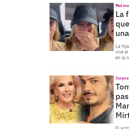
Mal m
La 
que
una
La hij
vive el
en la n
Sorpre
Tom
pas
Mar
Mir
El act