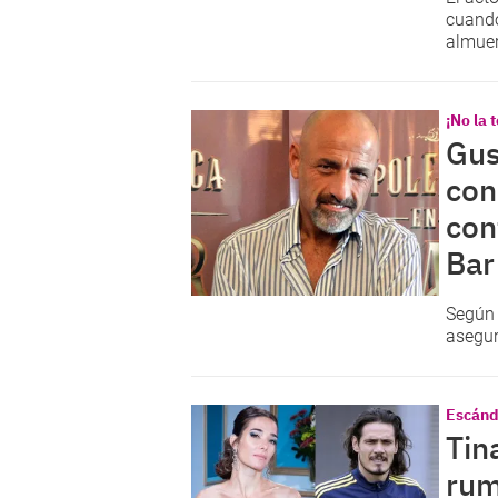
cuando
almuer
¡No la 
Gus
con
con
Bar
Según
asegur
Escánd
Tin
rum