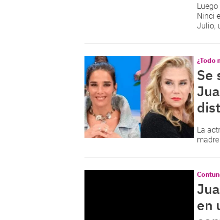
Luego 
Ninci 
Julio,
¿Todo 
Se 
Jua
dis
La act
madre 
Contun
Jua
en 