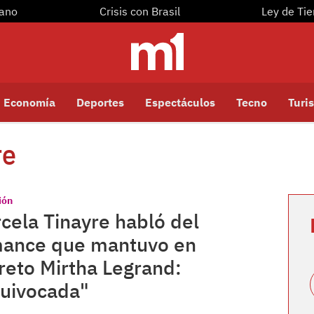
yano
Crisis con Brasil
Ley de Tie
Economía
Deportes
Espectáculos
Tecno
Turis
re
ión
cela Tinayre habló del
ance que mantuvo en
reto Mirtha Legrand:
uivocada"