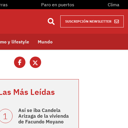
rras
Paro en puertos
Clima
SUSCRIPCIÓN NEWSLETTER
mo y lifestyle
Mundo
Las Más Leídas
Así se iba Candela
Arizaga de la vivienda
de Facundo Moyano