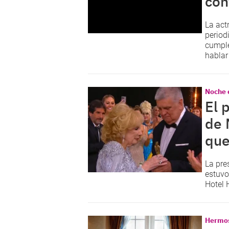
con
La act
period
cumple
hablar
Noche 
El p
de 
que
La pre
estuvo
Hotel H
Hermo