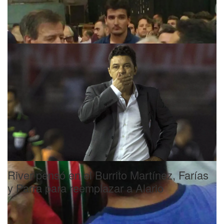
Vélez: hinchas le pidieron la renuncia a
Gámez y ahora irá por el Burrito Martínez
River pensó en el Burrito Martínez, Farías
y Parra para reemplazar a Alario