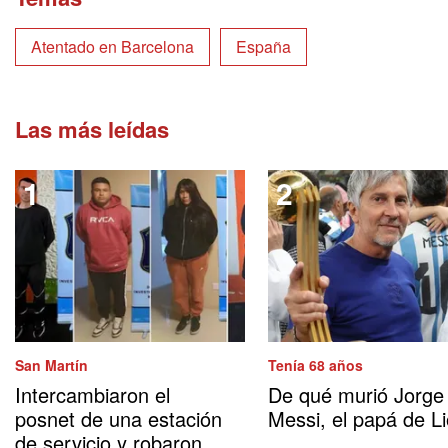
Atentado en Barcelona
España
Las más leídas
San Martín
Tenía 68 años
Intercambiaron el
De qué murió Jorge
posnet de una estación
Messi, el papá de Li
de servicio y robaron