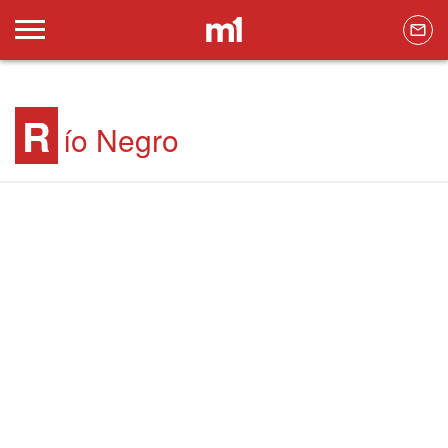
R
ío Negro