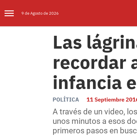
9 de
Agosto
de 2026
Las lágrin
recordar 
infancia e
POLÍTICA
11 Septiembre 201
A través de un video, lo
unos minutos a esos doc
primeros pasos en busc