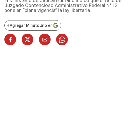
El Ministerio de Capital Humano indicó que el fallo del
Juzgado Contencioso Administrativo Federal N°12
pone en “plena vigencia” la ley libertaria.
+
Agregar MinutoUno en