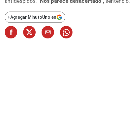
antidespidos.
"Nos parece desacertado",
sentenció.
+
Agregar MinutoUno en