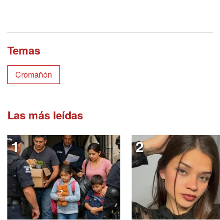
Temas
Cromañón
Las más leídas