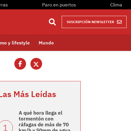
rras
Paro en puertos
Clima
SUSCRIPCIÓN NEWSLETTER
mo y lifestyle
Mundo
Las Más Leídas
A qué hora llega el
tormentón con
ráfagas de más de 70
km/h y 50mm de agua