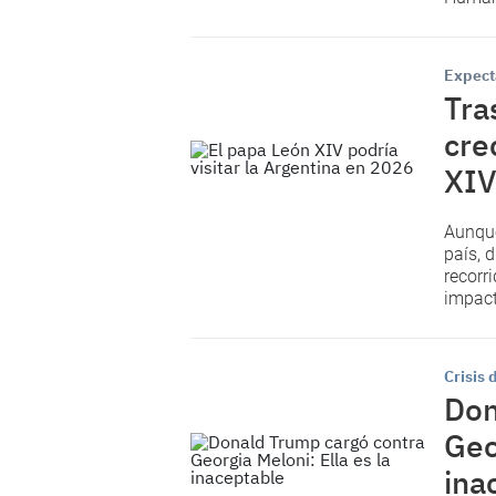
Expect
Tra
cre
XIV
Aunque
país, 
recorr
impacto
Crisis 
Don
Geo
ina