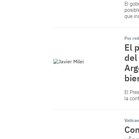
El gob
posibl
que inc
Por red
El 
del
Arg
bie
El Pre
la con
Vatica
Con