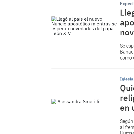
Expect
Lle
apo
nov
Se esp
Banach
como e
Iglesia
Qui
rel
en 
Según 
al fren
Humano