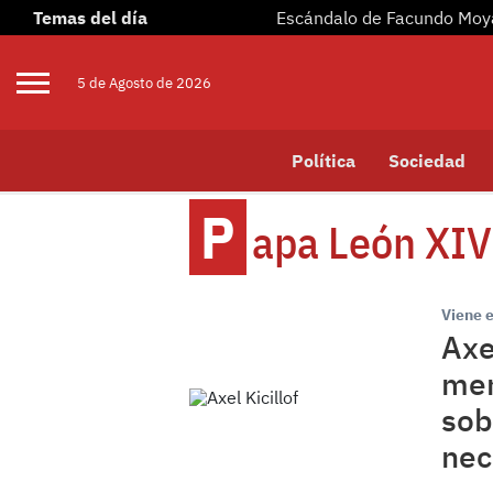
Temas del día
Escándalo de Facundo Mo
5 de
Agosto
de 2026
Política
Sociedad
P
Apa León XIV
Viene 
Axe
men
sob
nec