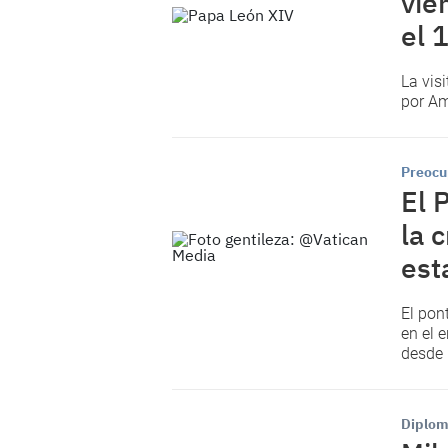
vie
el 
La vis
por Am
Preocu
El 
la 
est
El pon
en el 
desde 
Diplom