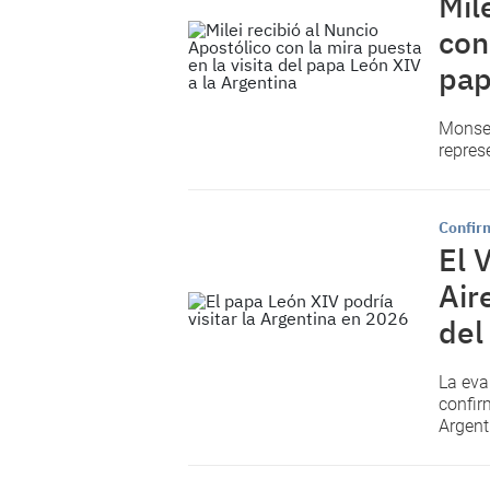
Mil
con
pap
Monseñ
repres
Confirm
El 
Air
del
La eva
confir
Argent