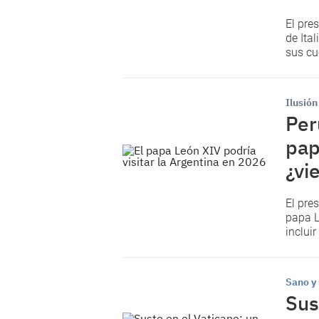
El pre
de Ital
sus cu
Ilusión
Per
pap
¿vi
El pre
papa L
inclui
Sano y
Sus