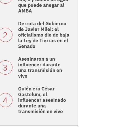
que puede anegar al
AMBA
Derrota del Gobierno
de Javier Milei: el
oficialismo dio de baja
la Ley de Tierras en el
Senado
Asesinaron a un
influencer durante
una transmisión en
vivo
Quién era César
Gastelum, el
influencer asesinado
durante una
transmisión en vivo