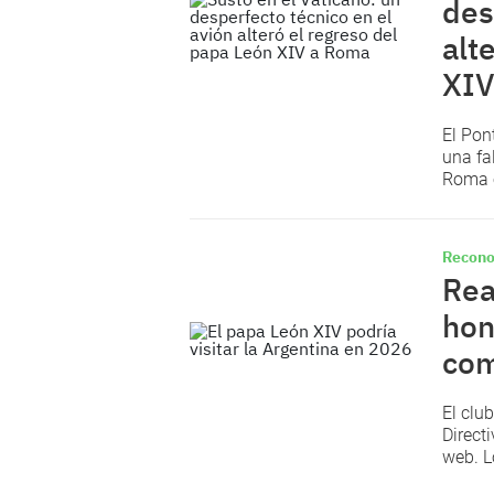
des
alt
XIV
El Pon
una fa
Roma o
Recono
Rea
hon
com
El clu
Direct
web. L