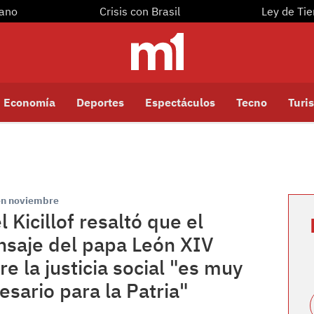
yano
Crisis con Brasil
Ley de Tie
Economía
Deportes
Espectáculos
Tecno
Turis
en noviembre
l Kicillof resaltó que el
saje del papa León XIV
re la justicia social "es muy
esario para la Patria"