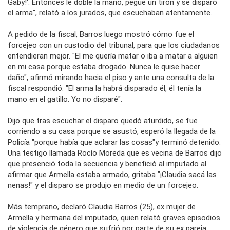
Gaby!'. Entonces le doblé la mano, pegué un tirón y se disparó
el arma", relató a los jurados, que escuchaban atentamente.
A pedido de la fiscal, Barros luego mostró cómo fue el
forcejeo con un custodio del tribunal, para que los ciudadanos
entendieran mejor. "El me quería matar o iba a matar a alguien
en mi casa porque estaba drogado. Nunca le quise hacer
daño", afirmó mirando hacia el piso y ante una consulta de la
fiscal respondió: "El arma la habrá disparado él, él tenía la
mano en el gatillo. Yo no disparé".
Dijo que tras escuchar el disparo quedó aturdido, se fue
corriendo a su casa porque se asustó, esperó la llegada de la
Policía "porque había que aclarar las cosas"y terminó detenido.
Una testigo llamada Rocío Moreda que es vecina de Barros dijo
que presenció toda la secuencia y benefició al imputado al
afirmar que Armella estaba armado, gritaba "¡Claudia sacá las
nenas!" y el disparo se produjo en medio de un forcejeo.
Más temprano, declaró Claudia Barros (25), ex mujer de
Armella y hermana del imputado, quien relató graves episodios
de violencia de género que sufrió por parte de su ex pareja