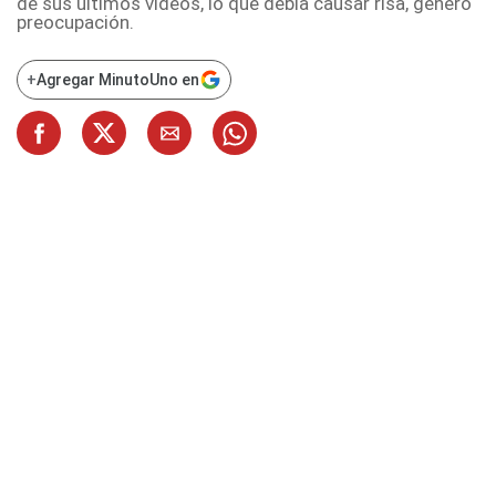
de sus últimos videos, lo que debía causar risa, generó
preocupación.
+
Agregar MinutoUno en