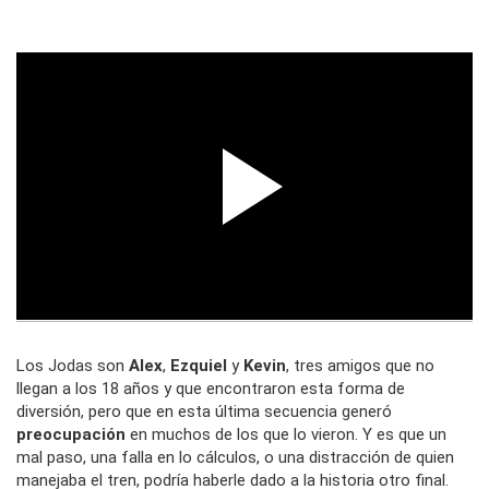
Los Jodas son
Alex
,
Ezquiel
y
Kevin
, tres amigos que no
llegan a los 18 años y que encontraron esta forma de
diversión, pero que en esta última secuencia generó
preocupación
en muchos de los que lo vieron. Y es que un
mal paso, una falla en lo cálculos, o una distracción de quien
manejaba el tren, podría haberle dado a la historia otro final.