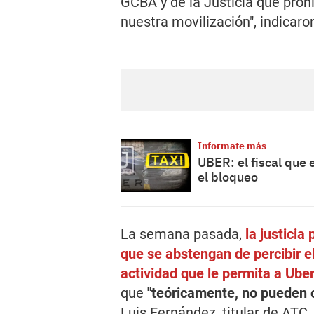
GCBA y de la Justicia que prohí
nuestra movilización", indicar
Informate más
UBER: el fiscal que 
el bloqueo
La semana pasada,
la justicia
que se abstengan de percibir el
actividad que le permita a Ube
que
"teóricamente, no pueden c
Luis Fernández, titular de ATC.