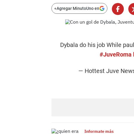
+
Agregar MinutoUno en
Dybala do his job While paul
#JuveRoma
— Hottest Juve Ne
Informate más