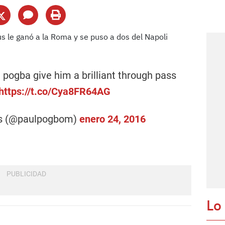
 pogba give him a brilliant through pass
https://t.co/Cya8FR64AG
ws (@paulpogbom)
enero 24, 2016
Lo