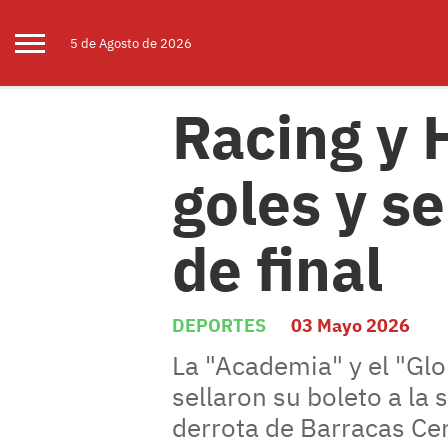
5 de
Agosto
de 2026
Racing y 
goles y se
de final
DEPORTES
03 Mayo 2026
La "Academia" y el "Glo
sellaron su boleto a la
derrota de Barracas Cen