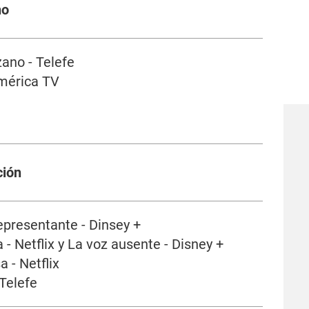
no
ano - Telefe
América TV
ción
representante - Dinsey +
- Netflix y La voz ausente - Disney +
 - Netflix
Telefe