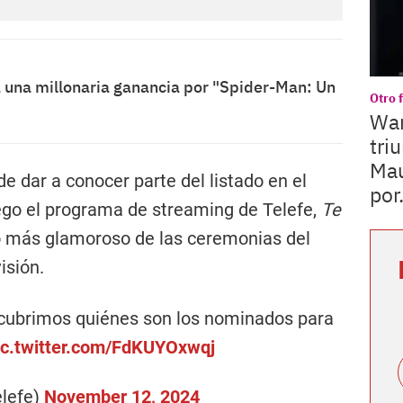
 una millonaria ganancia por "Spider-Man: Un
Otro f
Wan
tri
Mau
e dar a conocer parte del listado en el
por.
ego el programa de streaming de Telefe,
Te
o más glamoroso de las ceremonias del
isión.
ubrimos quiénes son los nominados para
ic.twitter.com/FdKUYOxwqj
elefe)
November 12, 2024