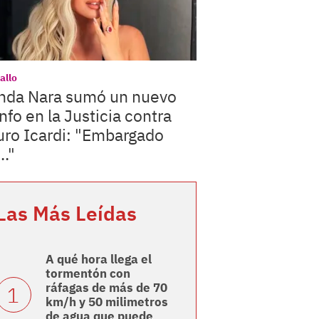
allo
da Nara sumó un nuevo
unfo en la Justicia contra
ro Icardi: "Embargado
.."
Las Más Leídas
A qué hora llega el
tormentón con
ráfagas de más de 70
km/h y 50 milimetros
de agua que puede