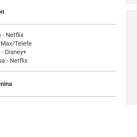
ón
 - Netflix
- Max/Telefe
 - Disney+
a - Netflix
enina