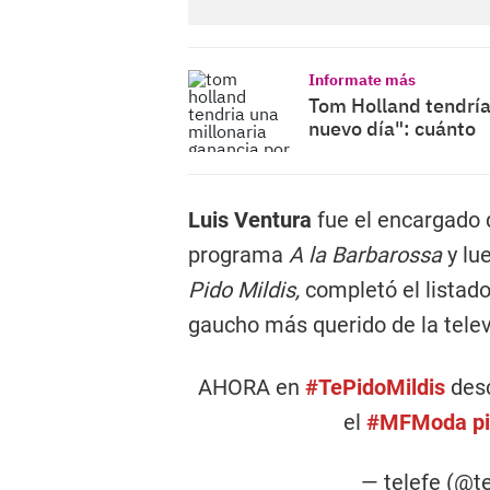
Informate más
Tom Holland tendría
nuevo día": cuánto
Luis Ventura
fue el encargado d
programa
A la Barbarossa
y lu
Pido Mildis,
completó el listad
gaucho más querido de la telev
AHORA en
#TePidoMildis
desc
el
#MFModa
p
— telefe (@t