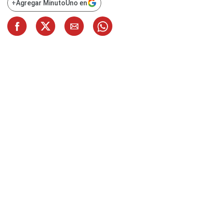
+
Agregar MinutoUno en