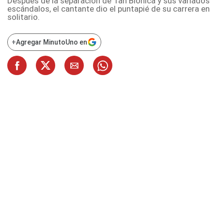
Después de la separación de Tan Biónica y sus variados
escándalos, el cantante dio el puntapié de su carrera en
solitario.
+
Agregar MinutoUno en