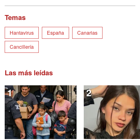
Temas
Hantavirus
España
Canarias
Cancillería
Las más leídas