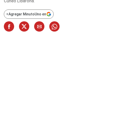
Cúneo Libarona.
+
Agregar MinutoUno en