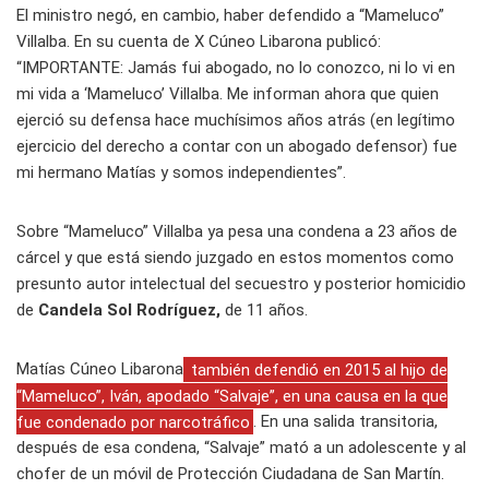
El ministro negó, en cambio, haber defendido a “Mameluco”
Villalba. En su cuenta de X Cúneo Libarona publicó:
“IMPORTANTE: Jamás fui abogado, no lo conozco, ni lo vi en
mi vida a ‘Mameluco’ Villalba. Me informan ahora que quien
ejerció su defensa hace muchísimos años atrás (en legítimo
ejercicio del derecho a contar con un abogado defensor) fue
mi hermano Matías y somos independientes”.
Sobre “Mameluco” Villalba ya pesa una condena a 23 años de
cárcel y que está siendo juzgado en estos momentos como
presunto autor intelectual del secuestro y posterior homicidio
de
Candela Sol Rodríguez,
de 11 años.
Matías Cúneo Libarona
también defendió en 2015 al hijo de
“Mameluco”, Iván, apodado “Salvaje”, en una causa en la que
fue condenado por narcotráfico
. En una salida transitoria,
después de esa condena, “Salvaje” mató a un adolescente y al
chofer de un móvil de Protección Ciudadana de San Martín.